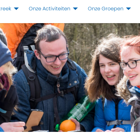
treek
Onze Activiteiten
Onze Groepen