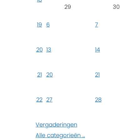
29
30
19
6
7
20
13
14
21
20
21
22
27
28
Vergaderingen
Alle categorieën ...