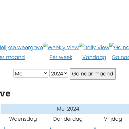
er maand
Per week
Vandaag
Ga na
Ga naar maand
ave
Mei 2024
Woensdag
Donderdag
Vrijdag
1
2
3