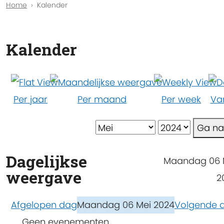
Home
Kalender
Kalender
Per jaar
Per maand
Per week
Va
Ga n
Dagelijkse
Maandag 06 
weergave
2
Afgelopen dag
Maandag 06 Mei 2024
Volgende 
Geen evenementen