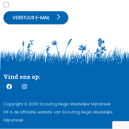
Captcha
*
VERSTUUR E-MAIL
Vind ons op:
Copyright © 2026 Scouting Regio Westelijke Mijnstreek
Dit is de officiële website van Scouting Regio Westelijke
Mijnstreek