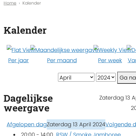
Home
Kalender
Kalender
Per jaar
Per maand
Per week
Va
Ga n
Dagelijkse
Zaterdag 13 Ap
weergave
2
Afgelopen dag
Zaterdag 13 April 2024
Volgende 
20:00 - 14:00
RSW / Smoke Jamboree