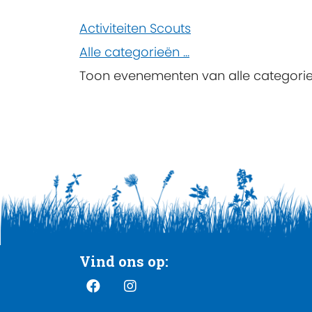
Pagination
Activiteiten Scouts
List
Alle categorieën ...
Limit
Toon evenementen van alle categori
Vind ons op: