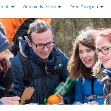
treek
Onze Activiteiten
Onze Groepen