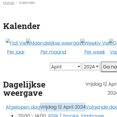
Home
Kalender
Kalender
Per jaar
Per maand
Per week
Va
Ga n
Dagelijkse
Vrijdag 12 Apri
weergave
202
Afgelopen dag
Vrijdag 12 April 2024
Volgende da
20:00 - 14:00
RSW / Smoke Jamboree