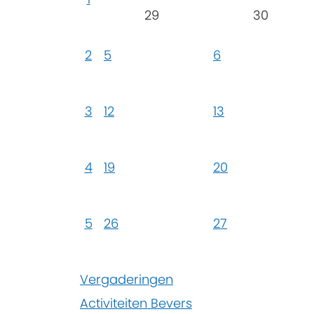
29
30
2
5
6
3
12
13
4
19
20
5
26
27
Vergaderingen
Activiteiten Bevers