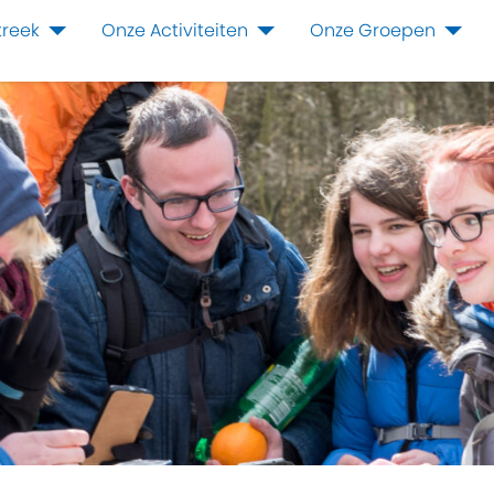
treek
Onze Activiteiten
Onze Groepen