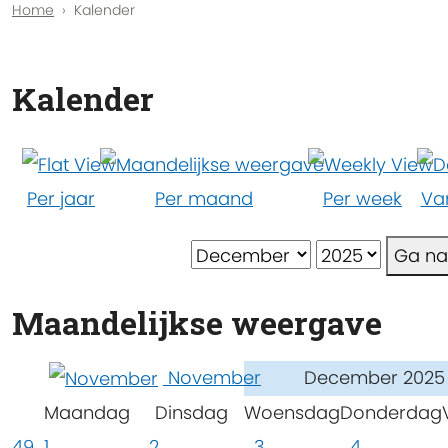
Home
Kalender
Kalender
Per jaar
Per maand
Per week
Va
Ga n
Maandelijkse weergave
November
December 2025
Maandag
Dinsdag
Woensdag
Donderdag
49
1
2
3
4