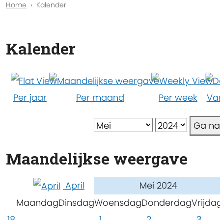
Home
Kalender
Kalender
Per jaar
Per maand
Per week
Va
Ga n
Maandelijkse weergave
April
Mei 2024
Maandag
Dinsdag
Woensdag
Donderdag
Vrijda
18
1
2
3