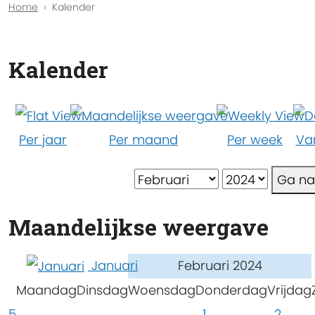
Home
Kalender
Kalender
Per jaar
Per maand
Per week
Va
Ga n
Maandelijkse weergave
Januari
Februari 2024
Maandag
Dinsdag
Woensdag
Donderdag
Vrijdag
5
1
2