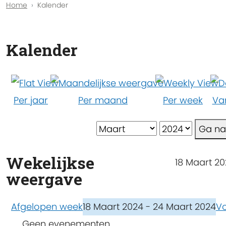
Home
Kalender
Kalender
Per jaar
Per maand
Per week
Va
Ga n
Wekelijkse
18 Maart 20
weergave
Afgelopen week
18 Maart 2024 - 24 Maart 2024
V
Geen evenementen