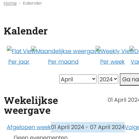
Home
Kalender
Kalender
Per jaar
Per maand
Per week
Va
Ga n
Wekelijkse
01 April 202
weergave
Afgelopen week
01 April 2024 - 07 April 2024
Volg
Geen evenementen