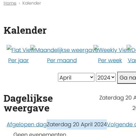
Home
Kalender
Kalender
Per jaar
Per maand
Per week
Va
Ga n
Dagelijkse
Zaterdag 20 A
weergave
2
Afgelopen dag
Zaterdag 20 April 2024
Volgende 
Geen evenementen