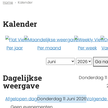
Home
Kalender
Kalender
Per jaar
Per maand
Per week
Va
Ga n
Dagelijkse
Donderdag 11 
weergave
Afgelopen dag
Donderdag 11 Juni 2026
Volgende
Geen evenementen