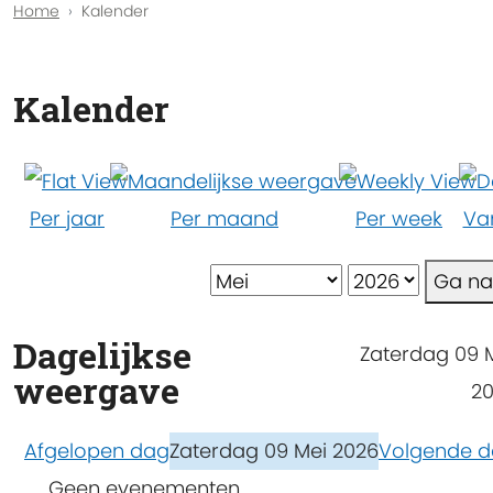
Home
Kalender
Kalender
Per jaar
Per maand
Per week
Va
Ga n
Dagelijkse
Zaterdag 09 
weergave
2
Afgelopen dag
Zaterdag 09 Mei 2026
Volgende 
Geen evenementen