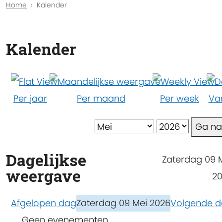
Home
Kalender
Kalender
Per jaar
Per maand
Per week
Va
Ga n
Dagelijkse
Zaterdag 09 
weergave
2
Afgelopen dag
Zaterdag 09 Mei 2026
Volgende 
Geen evenementen