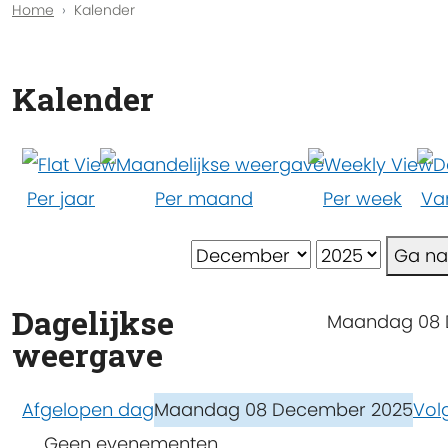
Home
Kalender
Kalender
Per jaar
Per maand
Per week
Va
Ga n
Dagelijkse
Maandag 08
weergave
Afgelopen dag
Maandag 08 December 2025
Vol
Geen evenementen