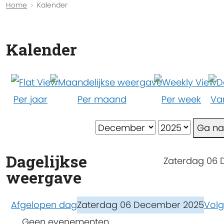
Home
Kalender
Kalender
Per jaar
Per maand
Per week
Va
Ga n
Dagelijkse
Zaterdag 06
weergave
Afgelopen dag
Zaterdag 06 December 2025
Vol
Geen evenementen