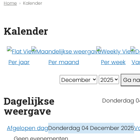
Home
Kalender
Kalender
Per jaar
Per maand
Per week
Va
Ga n
Dagelijkse
Donderdag 0
weergave
Afgelopen dag
Donderdag 04 December 2025
V
Geen evenementen