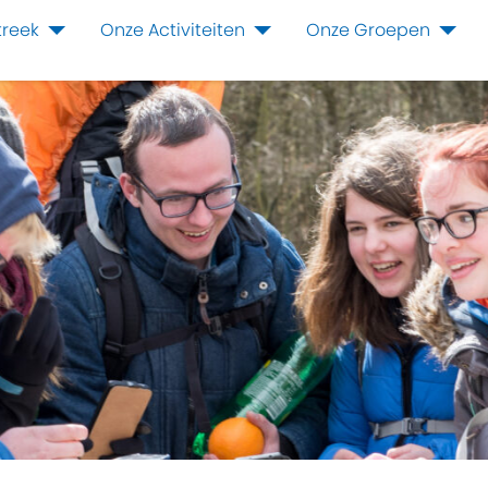
treek
Onze Activiteiten
Onze Groepen