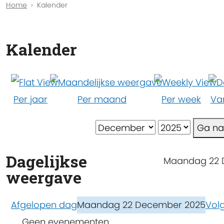
Home
Kalender
Kalender
Per jaar
Per maand
Per week
Va
Ga n
Dagelijkse
Maandag 22
weergave
Afgelopen dag
Maandag 22 December 2025
Vol
Geen evenementen