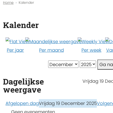
Home
Kalender
Kalender
Per jaar
Per maand
Per week
Va
Ga n
Dagelijkse
Vrijdag 19 D
weergave
Afgelopen dag
Vrijdag 19 December 2025
Volgen
Geen evenementen