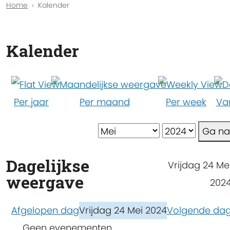
Home
Kalender
Kalender
Per jaar
Per maand
Per week
Va
Ga n
Dagelijkse
Vrijdag 24 Me
weergave
202
Afgelopen dag
Vrijdag 24 Mei 2024
Volgende da
Geen evenementen