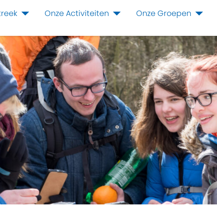
treek
Onze Activiteiten
Onze Groepen