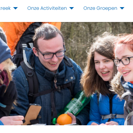
treek
Onze Activiteiten
Onze Groepen